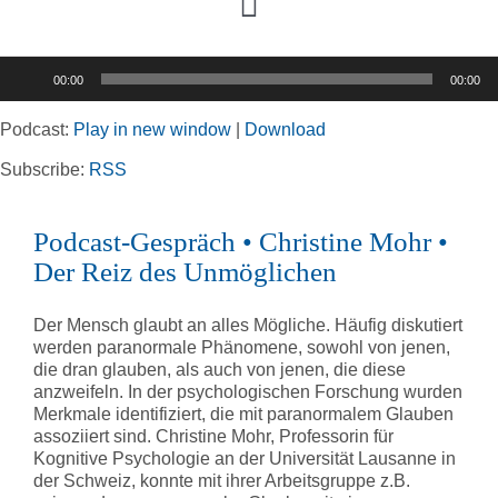
Toggle
Navigation
Audio-
00:00
00:00
Player
Home
Podcast:
Play in new window
|
Download
Rubriken
Subscribe:
RSS
Podcast-Gespräch • Christine Mohr •
Kortizes Website
Der Reiz des Unmöglichen
Der Mensch glaubt an alles Mögliche. Häufig diskutiert
werden paranormale Phänomene, sowohl von jenen,
die dran glauben, als auch von jenen, die diese
anzweifeln. In der psychologischen Forschung wurden
Merkmale identifiziert, die mit paranormalem Glauben
assoziiert sind. Christine Mohr, Professorin für
Kognitive Psychologie an der Universität Lausanne in
der Schweiz, konnte mit ihrer Arbeitsgruppe z.B.