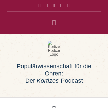
Zum
Inhalt
springen
Toggle
Navigation
Impressum
Datenschutz
Populärwissenschaft für die
Suche
Ohren:
nach:
Der
Kortizes
-Podcast