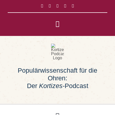
Zum
Inhalt
springen
Toggle
Navigation
Impressum
Datenschutz
Populärwissenschaft für die
Suche
Ohren:
nach:
Der
Kortizes
-Podcast