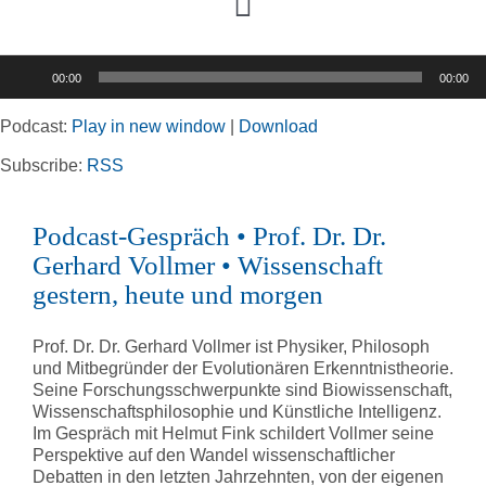
Toggle
Navigation
Audio-
00:00
00:00
Player
Home
Podcast:
Play in new window
|
Download
Rubriken
Subscribe:
RSS
Podcast-Gespräch • Prof. Dr. Dr.
Kortizes Website
Gerhard Vollmer • Wissenschaft
gestern, heute und morgen
Prof. Dr. Dr. Gerhard Vollmer ist Physiker, Philosoph
und Mitbegründer der Evolutionären Erkenntnistheorie.
Seine Forschungsschwerpunkte sind Biowissenschaft,
Wissenschaftsphilosophie und Künstliche Intelligenz.
Im Gespräch mit Helmut Fink schildert Vollmer seine
Perspektive auf den Wandel wissenschaftlicher
Debatten in den letzten Jahrzehnten, von der eigenen