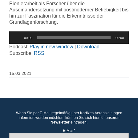
Pionierarbeit als Forscher über die
Auseinandersetzung mit postmoderner Beliebigkeit bis
hin zur Faszination für die Erkenntnisse der
Grundlagenforschung.
Audio-
00:00
00:00
Player
Podcast:
Play in new window
|
Download
Subscribe:
RSS
15.03.2021
Wenn Sie per E-Mail regelmäßig über Kortizes-Veranstaltungen
informiert werden möchten, können Sie sich hier für unseren
Newsletter
eintragen.
E-Mail*