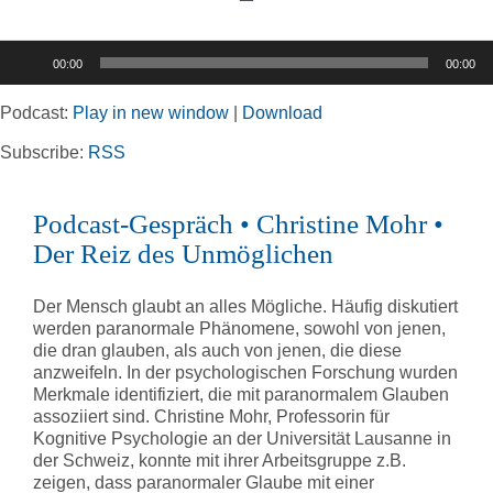
Toggle
Navigation
Audio-
00:00
00:00
Player
Home
Podcast:
Play in new window
|
Download
Rubriken
Subscribe:
RSS
Podcast-Gespräch • Christine Mohr •
Kortizes Website
Der Reiz des Unmöglichen
Der Mensch glaubt an alles Mögliche. Häufig diskutiert
werden paranormale Phänomene, sowohl von jenen,
die dran glauben, als auch von jenen, die diese
anzweifeln. In der psychologischen Forschung wurden
Merkmale identifiziert, die mit paranormalem Glauben
assoziiert sind. Christine Mohr, Professorin für
Kognitive Psychologie an der Universität Lausanne in
der Schweiz, konnte mit ihrer Arbeitsgruppe z.B.
zeigen, dass paranormaler Glaube mit einer