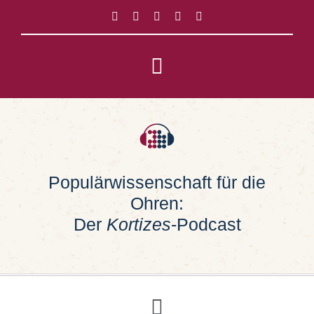
Zum
Inhalt
springen
Toggle
Navigation
Impressum
Datenschutz
Populärwissenschaft für die
Ohren:
Suche
nach:
Der
Kortizes
-Podcast