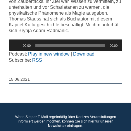
von Zaubertricks. Ihr Ziel war, Wissen zu vermitteln, zu
unterhalten und vor Scharlatanen zu warnen, die
physikalische Phänomene als Magie ausgaben.
Thomas Stauss hat sich als Buchautor mit diesem
Kapitel Kulturgeschichte beschäftigt. Mit ihm unterhält
sich Brynja Adam-Radmanic.
Audio-
00:00
00:00
Player
Podcast:
Play in new window
|
Download
Subscribe:
RSS
15.06.2021
Wenn Sie per E-Mail regelmäßig über Kortizes-Veranstaltungen
informiert werden möchten, können Sie sich hier für unseren
Newsletter
eintragen.