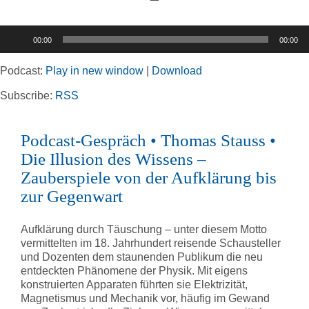
Toggle
Navigation
Audio-
00:00
00:00
Player
Home
Podcast:
Play in new window
|
Download
Rubriken
Subscribe:
RSS
Podcast-Gespräch • Thomas Stauss •
Kortizes Website
Die Illusion des Wissens –
Zauberspiele von der Aufklärung bis
zur Gegenwart
Aufklärung durch Täuschung – unter diesem Motto
vermittelten im 18. Jahrhundert reisende Schausteller
und Dozenten dem staunenden Publikum die neu
entdeckten Phänomene der Physik. Mit eigens
konstruierten Apparaten führten sie Elektrizität,
Magnetismus und Mechanik vor, häufig im Gewand