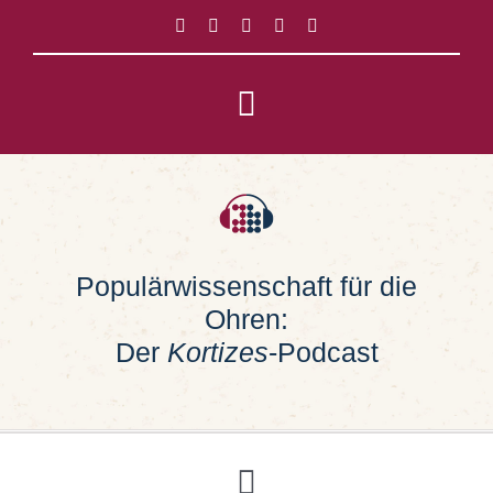
Zum
Inhalt
springen
Toggle
Navigation
Impressum
Datenschutz
Populärwissenschaft für die
Ohren:
Suche
nach:
Der
Kortizes
-Podcast