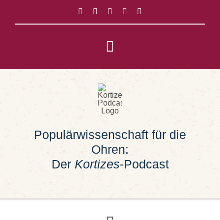
Zum
Inhalt
springen
Toggle
Navigation
Impressum
Datenschutz
Populärwissenschaft für die
Suche
Ohren:
nach:
Der
Kortizes
-Podcast