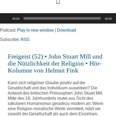
Toggle
Navigation
Audio-
00:00
00:00
Player
Home
Podcast:
Play in new window
|
Download
Rubriken
Subscribe:
RSS
Freigeist (52) • John Stuart Mill und
Kortizes Website
die Nützlichkeit der Religion • Hör-
Kolumne von Helmut Fink
Kann sich religiöser Glaube positiv auf die
Gesellschaft und das Individuum auswirken? Die
Antwort des britischen Philosophen John Stuart Mill
Mitte des 19. Jahrhunderts mutet aus Sicht des
säkularen Humanismus geradezu modern an: Wenn
eine Religion moralische Werte vermittelt, nützt sie
sowohl der Gesellschaft als auch dem Einzelnen.