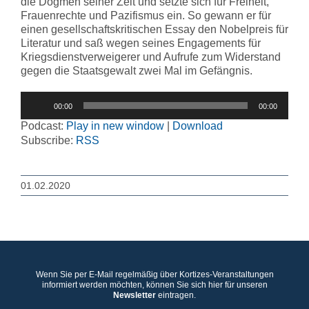
die Dogmen seiner Zeit und setzte sich für Freiheit,
Frauenrechte und Pazifismus ein. So gewann er für
einen gesellschaftskritischen Essay den Nobelpreis für
Literatur und saß wegen seines Engagements für
Kriegsdienstverweigerer und Aufrufe zum Widerstand
gegen die Staatsgewalt zwei Mal im Gefängnis.
Audio-
00:00
00:00
Player
Podcast:
Play in new window
|
Download
Subscribe:
RSS
01.02.2020
Wenn Sie per E-Mail regelmäßig über Kortizes-Veranstaltungen
informiert werden möchten, können Sie sich hier für unseren
Newsletter
eintragen.