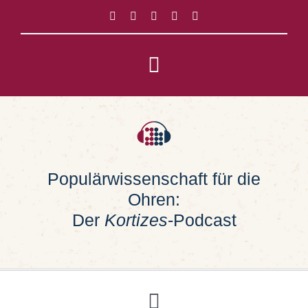
Zum
Inhalt
springen
Toggle
Navigation
Impressum
Datenschutz
Populärwissenschaft für die
Ohren:
Suche
nach:
Der
Kortizes
-Podcast