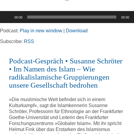
Toggle
Navigation
Audio-
00:00
00:00
Player
Home
Podcast:
Play in new window
|
Download
Rubriken
Subscribe:
RSS
Podcast-Gespräch • Susanne Schröter
Kortizes Website
• Im Namen des Islam – Wie
radikalislamische Gruppierungen
unsere Gesellschaft bedrohen
»Die muslimische Welt befindet sich in einem
Kulturkampf«, sagt die Islamkennerin Susanne
Schröter, Professorin für Ethnologie an der Frankfurter
Goethe-Universität und Leiterin des Frankfurter
Forschungszentrums »Globaler Islam«. Mit ihr spricht
Helmut Fink über das Erstarken des Islamismus