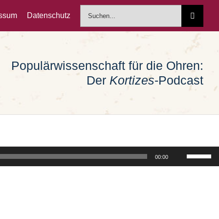
Suche
essum
Datenschutz
nach:
Populärwissenschaft für die Ohren:
Der
Kortizes
-Podcast
Pfeiltast
00:00
Hoch/Run
benutzen
um
die
Lautstärk
zu