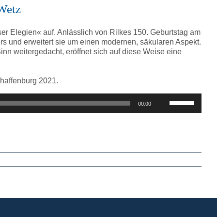
regeln.
 Wetz
ser Elegien« auf. Anlässlich von Rilkes 150. Geburtstag am
s und erweitert sie um einen modernen, säkularen Aspekt.
Sinn weitergedacht, eröffnet sich auf diese Weise eine
chaffenburg 2021.
Pfeiltasten
00:00
Hoch/Runter
benutzen,
um
die
Lautstärke
zu
regeln.