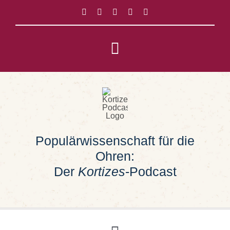
Zum
Inhalt
springen
Toggle
Navigation
Impressum
Datenschutz
Populärwissenschaft für die
Suche
Ohren:
nach:
Der
Kortizes
-Podcast