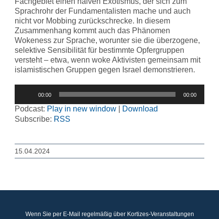
Fachgebiet einen naiven Exotismus, der sich zum
Sprachrohr der Fundamentalisten mache und auch
nicht vor Mobbing zurückschrecke. In diesem
Zusammenhang kommt auch das Phänomen
Wokeness zur Sprache, worunter sie die überzogene,
selektive Sensibilität für bestimmte Opfergruppen
versteht – etwa, wenn woke Aktivisten gemeinsam mit
islamistischen Gruppen gegen Israel demonstrieren.
Audio-
00:00
00:00
Player
Podcast:
Play in new window
|
Download
Subscribe:
RSS
15.04.2024
Wenn Sie per E-Mail regelmäßig über Kortizes-Veranstaltungen