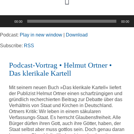
Toggle
Navigation
Audio-
00:00
00:00
Player
Home
Podcast:
Play in new window
|
Download
Rubriken
Subscribe:
RSS
Podcast-Vortrag • Helmut Ortner •
Kortizes Website
Das klerikale Kartell
Mit seinem neuen Buch »Das klerikale Kartell« liefert
der Publizist Helmut Ortner einen scharfzüngigen und
gründlich recherchierten Beitrag zur Debatte über das
Verhältnis von Staat und Kirchen in Deutschland.
Ortners Kritik: Wir leben in einem säkularen
Verfassungs-Staat. Es herrscht Glaubensfreiheit. Alle
Bürger dürfen ihren Gott, auch ihre Götter, haben, der
Staat selbst aber muss gottlos sein. Doch genau daran