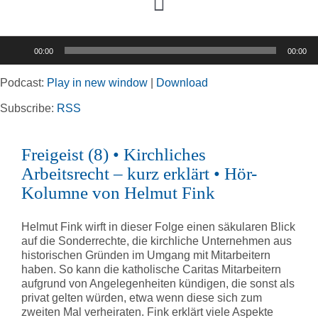
Toggle
Navigation
Audio-
00:00
00:00
Player
Home
Podcast:
Play in new window
|
Download
Rubriken
Subscribe:
RSS
Freigeist (8) • Kirchliches
Kortizes Website
Arbeitsrecht – kurz erklärt • Hör-
Kolumne von Helmut Fink
Helmut Fink wirft in dieser Folge einen säkularen Blick
auf die Sonderrechte, die kirchliche Unternehmen aus
historischen Gründen im Umgang mit Mitarbeitern
haben. So kann die katholische Caritas Mitarbeitern
aufgrund von Angelegenheiten kündigen, die sonst als
privat gelten würden, etwa wenn diese sich zum
zweiten Mal verheiraten. Fink erklärt viele Aspekte