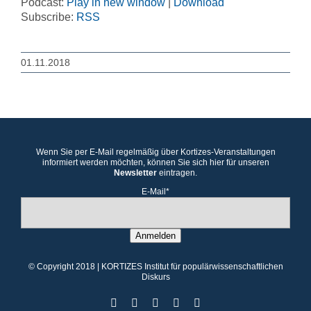
Podcast:
Play in new window
|
Download
Subscribe:
RSS
01.11.2018
Wenn Sie per E-Mail regelmäßig über Kortizes-Veranstaltungen
informiert werden möchten, können Sie sich hier für unseren
Newsletter
eintragen.
E-Mail*
Anmelden
© Copyright 2018 | KORTIZES Institut für populärwissenschaftlichen
Diskurs
Facebook
X
Instagram
YouTube
YouTube