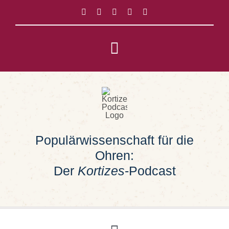
Zum
Inhalt
springen
Toggle
Navigation
Impressum
Datenschutz
Populärwissenschaft für die
Suche
Ohren:
nach:
Der
Kortizes
-Podcast