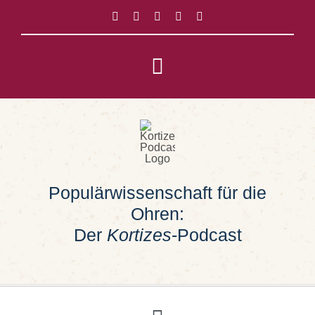
Zum
Inhalt
springen
Toggle
Navigation
Impressum
Datenschutz
Populärwissenschaft für die
Suche
Ohren:
nach:
Der
Kortizes
-Podcast