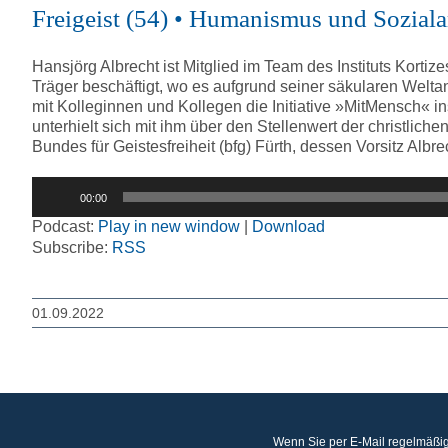
Freigeist (54) • Humanismus und Soziala
Hansjörg Albrecht ist Mitglied im Team des Instituts Kortiz
Träger beschäftigt, wo es aufgrund seiner säkularen Wel
mit Kolleginnen und Kollegen die Initiative »MitMensch« i
unterhielt sich mit ihm über den Stellenwert der christlic
Bundes für Geistesfreiheit (bfg) Fürth, dessen Vorsitz Alb
Audio-
00:00
Player
Podcast:
Play in new window
|
Download
Subscribe:
RSS
01.09.2022
Wenn Sie per E-Mail regelmäßig