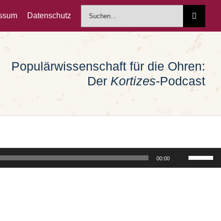
Suche
essum
Datenschutz
nach:
Populärwissenschaft für die Ohren:
Der
Kortizes
-Podcast
Pfeiltast
00:00
Hoch/Run
benutzen
um
die
Lautstärk
zu