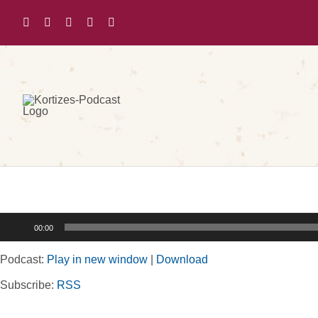
Zum
Inhalt
springen
Audio-
00:00
Player
Podcast:
Play in new window
|
Download
Subscribe:
RSS