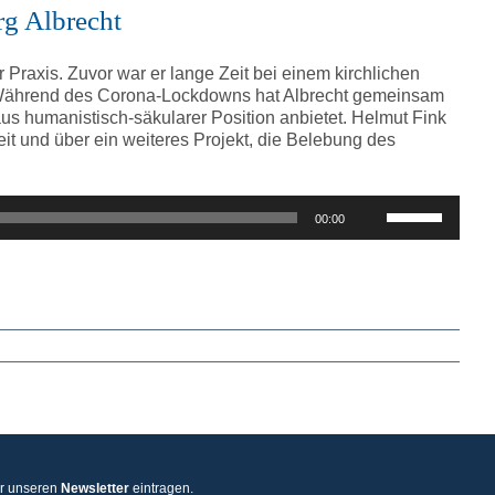
regeln.
rg Albrecht
r Praxis. Zuvor war er lange Zeit bei einem kirchlichen
). Während des Corona-Lockdowns hat Albrecht gemeinsam
aus humanistisch-säkularer Position anbietet. Helmut Fink
eit und über ein weiteres Projekt, die Belebung des
Pfeiltasten
00:00
Hoch/Runter
benutzen,
um
die
Lautstärke
zu
regeln.
ür unseren
Newsletter
eintragen.