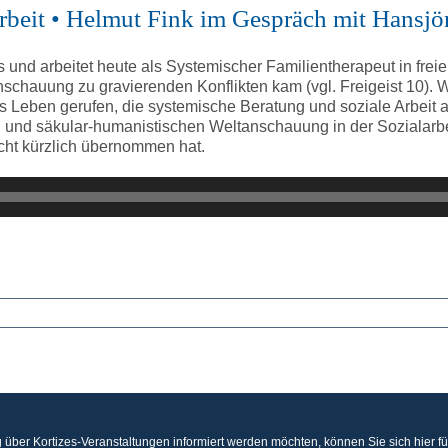
rbeit • Helmut Fink im Gespräch mit Hansjö
es und arbeitet heute als Systemischer Familientherapeut in freie
tanschauung zu gravierenden Konflikten kam (vgl. Freigeist 10
ns Leben gerufen, die systemische Beratung und soziale Arbeit 
hen und säkular-humanistischen Weltanschauung in der Sozialarb
recht kürzlich übernommen hat.
 über Kortizes-Veranstaltungen informiert werden möchten, können Sie sich hier f