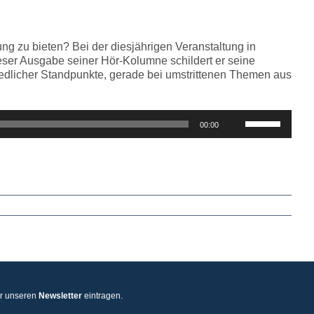
regeln.
g zu bieten? Bei der diesjährigen Veranstaltung in
ieser Ausgabe seiner Hör-Kolumne schildert er seine
iedlicher Standpunkte, gerade bei umstrittenen Themen aus
Pfeiltasten
00:00
Hoch/Runter
benutzen,
um
die
Lautstärke
zu
regeln.
ür unseren
Newsletter
eintragen.