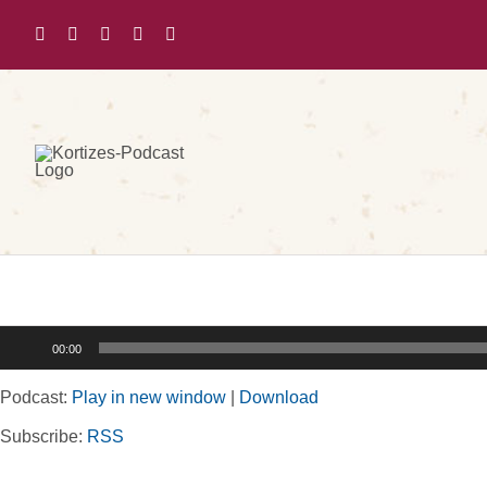
Zum
Inhalt
springen
Audio-
00:00
Player
Podcast:
Play in new window
|
Download
Subscribe:
RSS