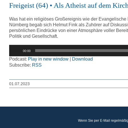
Freigeist (64) • Als Atheist auf dem Ki
Was hat ein religiöses Großereignis wie der Evangelische
Nürnberg begab sich Helmut Fink als Zuhörer auf Diskussio
persönlichen Eindrücke von einer Atmosphäre voller Berei
Politik und Gesellschaft.
Audio-
00:00
Player
Podcast:
Play in new window
|
Download
Subscribe:
RSS
01.07.2023
Wenn Sie per E-Mail regelmäßig