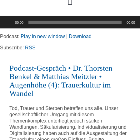
Toggle
Navigation
Audio-
00:00
00:00
Player
Home
Podcast:
Play in new window
|
Download
Rubriken
Subscribe:
RSS
Podcast-Gespräch • Dr. Thorsten
Kortizes Website
Benkel & Matthias Meitzler •
Augenhöhe (4): Trauerkultur im
Wandel
Tod, Trauer und Sterben betreffen uns alle. Unser
gesellschaftlicher Umgang mit diesem
Themenkomplex unterliegt jedoch starken
Wandlungen. Säkularisierung, Individualisierung und
Digitalisierung haben auch auf die Ausgestaltung der
Trauerkultur einen großen Einfluss. Brigitte