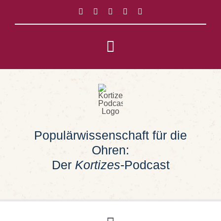
Zum
Inhalt
springen
Toggle
Navigation
Impressum
Datenschutz
Populärwissenschaft für die
Suche
Ohren:
nach:
Der
Kortizes
-Podcast