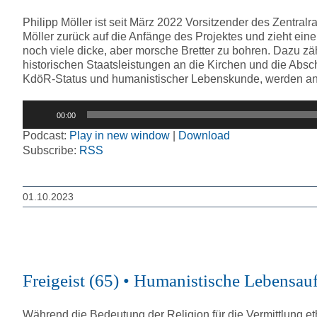
Philipp Möller ist seit März 2022 Vorsitzender des Zentralr
Möller zurück auf die Anfänge des Projektes und zieht eine
noch viele dicke, aber morsche Bretter zu bohren. Dazu zäh
historischen Staatsleistungen an die Kirchen und die Absc
KdöR-Status und humanistischer Lebenskunde, werden a
Audio-
00:00
Player
Podcast:
Play in new window
|
Download
Subscribe:
RSS
01.10.2023
Freigeist (65) • Humanistische Lebensau
Während die Bedeutung der Religion für die Vermittlung et