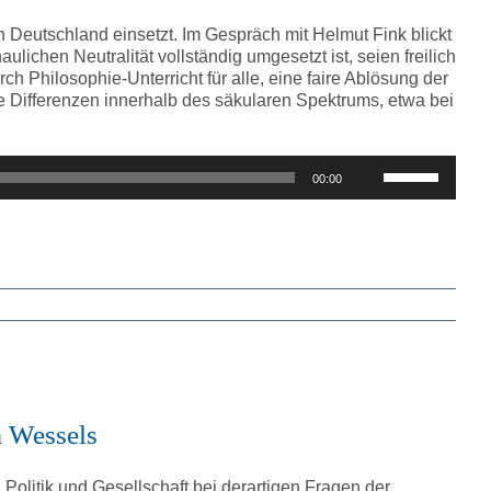
 in Deutschland einsetzt. Im Gespräch mit Helmut Fink blickt
ichen Neutralität vollständig umgesetzt ist, seien freilich
h Philosophie-Unterricht für alle, eine faire Ablösung der
he Differenzen innerhalb des säkularen Spektrums, etwa bei
Pfeiltasten
00:00
Hoch/Runter
benutzen,
um
die
Lautstärke
zu
regeln.
a Wessels
Politik und Gesellschaft bei derartigen Fragen der