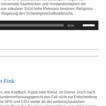
 Universität Saarbrücken und Vorstandsmitglied der
 aus säkularer Sicht hohe Relevanz besitzen: Religions-
iche Regelung des Schwangerschaftsabbruchs.
Pfeiltasten
00:00
Hoch/Runter
benutzen,
um
die
Lautstärke
zu
regeln.
t Fink
en, wie Kopftuch, Kippa oder Kreuz, im Dienst. Doch nach
 Bundesverfassungsgericht den Fall nicht zur Entscheidung
ie SPD und CDU weiter an der weltanschaulichen