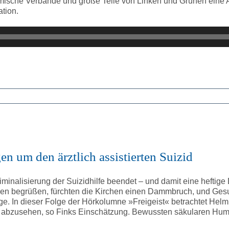
slimische Verbände und große Teile von Linken und Grünen eine
tion.
gen um den ärztlich assistierten Suizid
minalisierung der Suizidhilfe beendet – und damit eine heftige
n begrüßen, fürchten die Kirchen einen Dammbruch, und Gesu
e. In dieser Folge der Hörkolumne »Freigeist« betrachtet Helm
t abzusehen, so Finks Einschätzung. Bewussten säkularen Humani