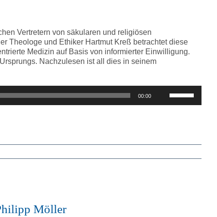
regeln.
hen Vertretern von säkularen und religiösen
er Theologe und Ethiker Hartmut Kreß betrachtet diese
trierte Medizin auf Basis von informierter Einwilligung.
rsprungs. Nachzulesen ist all dies in seinem
Pfeiltasten
00:00
Hoch/Runter
benutzen,
um
die
Lautstärke
zu
regeln.
Philipp Möller