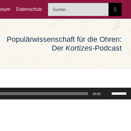
Suche
essum
Datenschutz
nach:
Populärwissenschaft für die Ohren:
Der
Kortizes
-Podcast
Pfeiltast
00:00
Hoch/Run
benutzen
um
die
Lautstärk
zu