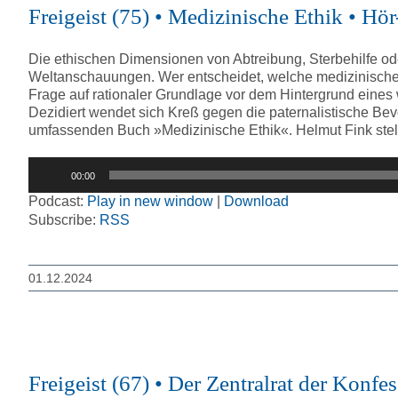
Freigeist (75) • Medizinische Ethik • 
Die ethischen Dimensionen von Abtreibung, Sterbehilfe od
Weltanschauungen. Wer entscheidet, welche medizinischen 
Frage auf rationaler Grundlage vor dem Hintergrund eines w
Dezidiert wendet sich Kreß gegen die paternalistische Be
umfassenden Buch »Medizinische Ethik«. Helmut Fink stell
Audio-
00:00
Player
Podcast:
Play in new window
|
Download
Subscribe:
RSS
01.12.2024
Freigeist (67) • Der Zentralrat der Konf