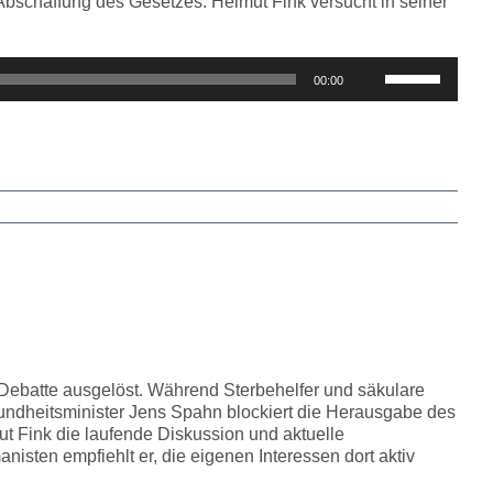
 Abschaffung des Gesetzes. Helmut Fink versucht in seiner
Pfeiltasten
00:00
Hoch/Runter
benutzen,
um
die
Lautstärke
zu
regeln.
 Debatte ausgelöst. Während Sterbehelfer und säkulare
ndheitsminister Jens Spahn blockiert die Herausgabe des
ut Fink die laufende Diskussion und aktuelle
sten empfiehlt er, die eigenen Interessen dort aktiv