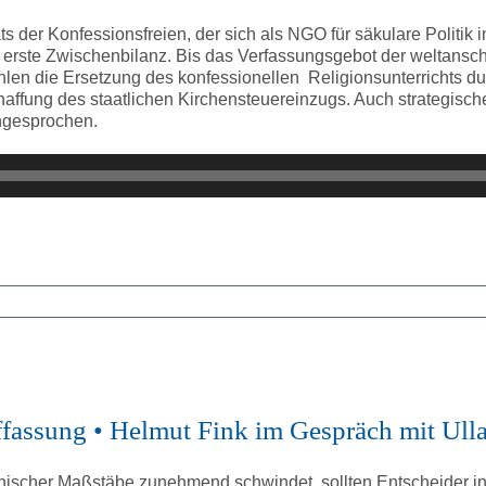
ats der Konfessionsfreien, der sich als NGO für säkulare Politik
 erste Zwischenbilanz. Bis das Verfassungsgebot der weltanschaul
len die Ersetzung des konfessionellen Religionsunterrichts durc
haffung des staatlichen Kirchensteuereinzugs. Auch strategisc
ngesprochen.
ffassung • Helmut Fink im Gespräch mit Ull
hischer Maßstäbe zunehmend schwindet, sollten Entscheider in 