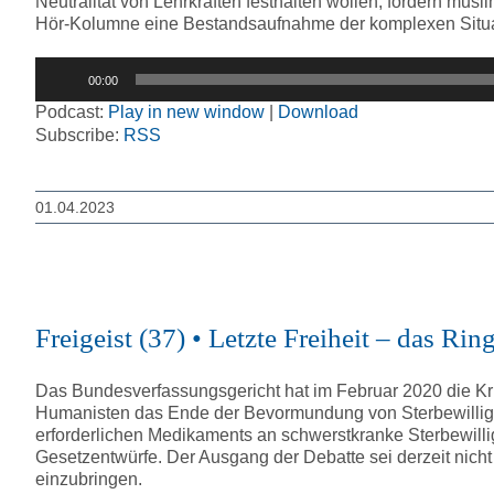
Neutralität von Lehrkräften festhalten wollen, fordern mu
Hör-Kolumne eine Bestandsaufnahme der komplexen Situa
Audio-
00:00
Player
Podcast:
Play in new window
|
Download
Subscribe:
RSS
01.04.2023
Freigeist (37) • Letzte Freiheit – das Rin
Das Bundesverfassungsgericht hat im Februar 2020 die Kri
Humanisten das Ende der Bevormundung von Sterbewillige
erforderlichen Medikaments an schwerstkranke Sterbewillig
Gesetzentwürfe. Der Ausgang der Debatte sei derzeit nich
einzubringen.