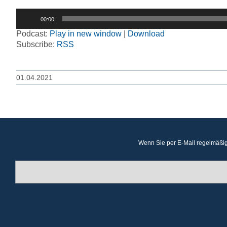
Audio-
00:00
Player
Podcast:
Play in new window
|
Download
Subscribe:
RSS
01.04.2021
Wenn Sie per E-Mail regelmäßig