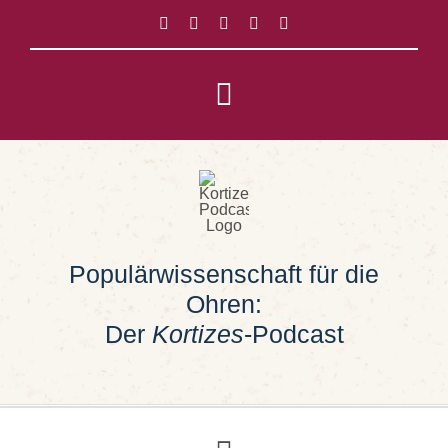
Zum
Inhalt
springen
Toggle
Navigation
Impressum
Datenschutz
Populärwissenschaft für die
Suche
Ohren:
nach:
Der
Kortizes
-Podcast