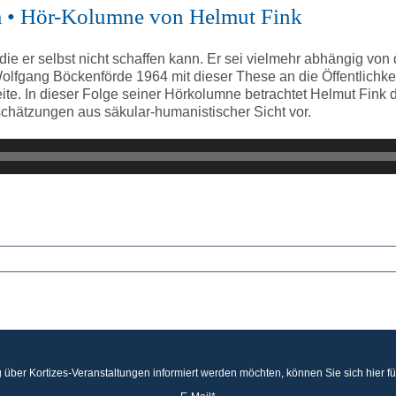
um • Hör-Kolumne von Helmut Fink
 er selbst nicht schaffen kann. Er sei vielmehr abhängig von d
lfgang Böckenförde 1964 mit dieser These an die Öffentlichkei
eite. In dieser Folge seiner Hörkolumne betrachtet Helmut Fin
schätzungen aus säkular-humanistischer Sicht vor.
 über Kortizes-Veranstaltungen informiert werden möchten, können Sie sich hier f