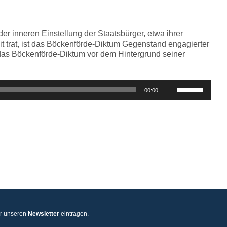
regeln.
er inneren Einstellung der Staatsbürger, etwa ihrer
t trat, ist das Böckenförde-Diktum Gegenstand engagierter
k das Böckenförde-Diktum vor dem Hintergrund seiner
Pfeiltasten
00:00
Hoch/Runter
benutzen,
um
die
Lautstärke
zu
regeln.
ür unseren
Newsletter
eintragen.