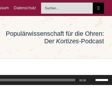
Suche
essum
Datenschutz
nach:
Populärwissenschaft für die Ohren:
Der
Kortizes
-Podcast
Pfeiltast
00:00
Hoch/Run
benutzen
um
die
Lautstärk
zu