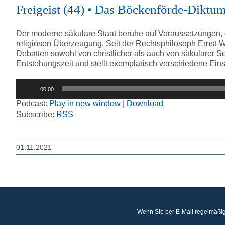
Freigeist (44) • Das Böckenförde-Dikt
Der moderne säkulare Staat beruhe auf Voraussetzungen, die
religiösen Überzeugung. Seit der Rechtsphilosoph Ernst-Wo
Debatten sowohl von christlicher als auch von säkularer S
Entstehungszeit und stellt exemplarisch verschiedene Ein
Audio-
00:00
Player
Podcast:
Play in new window
|
Download
Subscribe:
RSS
01.11.2021
Wenn Sie per E-Mail regelmäßig