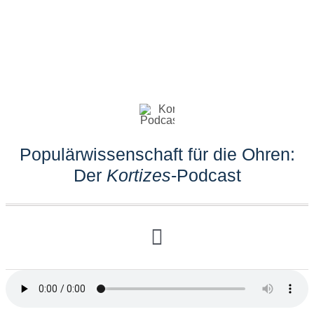
Zum
Inhalt
springen
Toggle
Navigation
Impressum
Populärwissenschaft für die Ohren:
Der
Kortizes
-Podcast
Datenschutz
Suche
nach:
Toggle
Navigation
Home