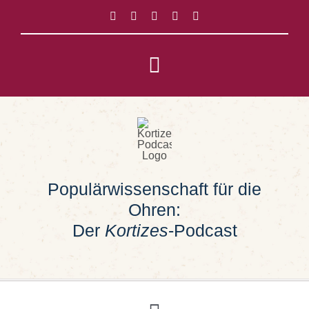
Zum
Inhalt
springen
Toggle
Navigation
Impressum
Datenschutz
Populärwissenschaft für die
Suche
Ohren:
nach:
Der
Kortizes
-Podcast