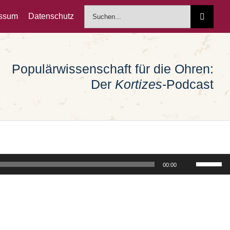
Suche
essum
Datenschutz
nach:
Populärwissenschaft für die Ohren:
Der
Kortizes
-Podcast
Pfeiltast
00:00
Hoch/Run
benutzen
um
die
Lautstärk
zu