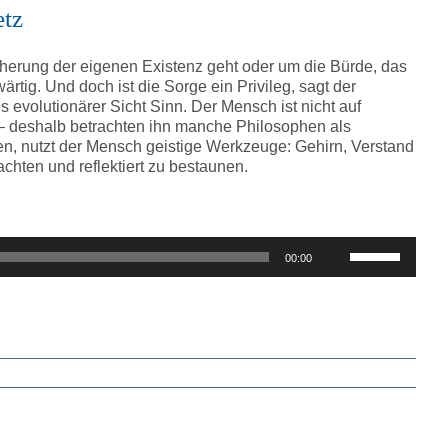
regeln.
etz
cherung der eigenen Existenz geht oder um die Bürde, das
tig. Und doch ist die Sorge ein Privileg, sagt der
 evolutionärer Sicht Sinn. Der Mensch ist nicht auf
 deshalb betrachten ihn manche Philosophen als
en, nutzt der Mensch geistige Werkzeuge: Gehirn, Verstand
achten und reflektiert zu bestaunen.
Pfeiltasten
00:00
Hoch/Runter
benutzen,
um
die
Lautstärke
zu
regeln.