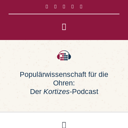
Zum
Inhalt
springen
Toggle
Navigation
Impressum
Datenschutz
Populärwissenschaft für die
Ohren:
Suche
nach:
Der
Kortizes
-Podcast