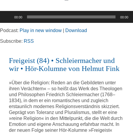
Toggle
Navigation
Audio-
00:00
00:00
Player
Home
Podcast:
Play in new window
|
Download
Rubriken
Subscribe:
RSS
Freigeist (84) • Schleiermacher und
Kortizes Website
wir • Hör-Kolumne von Helmut Fink
»Über die Religion: Reden an die Gebildeten unter
ihren Verächtern« – so heißt das Werk des Theologen
und Philosophen Friedrich Schleiermacher (1768–
1834), in dem er ein romantisches und zugleich
erstaunlich modernes Religionsverständnis skizziert.
Geprägt von Toleranz und Pluralismus, stellt er eine
»reine Religion« in den Mittelpunkt, die die Welt durch
Emotion und eigene Anschauung erfahrbar macht. In
der neuen Folge seiner Hör-Kolumne »Freigeist«