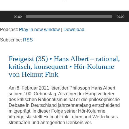
Toggle
Navigation
Audio-
00:00
00:00
Player
Home
Podcast:
Play in new window
|
Download
Rubriken
Subscribe:
RSS
Freigeist (35) • Hans Albert – rational,
Kortizes Website
kritisch, konsequent • Hör-Kolumne
von Helmut Fink
Am 8. Februar 2021 feiert der Philosoph Hans Albert
seinen 100. Geburtstag. Als einer der Hauptvertreter
des kritischen Rationalismus hat er die philosophische
Debatte in Deutschland jahrzehnetelang entscheidend
mitgeprägt. In dieser Folge seiner Hör-Kolumne
»Freigeist« stellt Helmut Fink Leben und Werk dieses
streitbaren und anregenden Denkers vor.