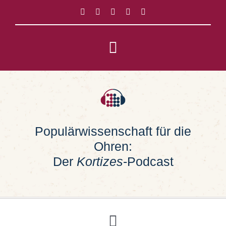
Zum
Inhalt
springen
Toggle
Navigation
Impressum
Datenschutz
Populärwissenschaft für die
Ohren:
Suche
nach:
Der
Kortizes
-Podcast