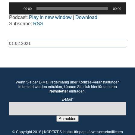
Audio-
00:00
00:00
Player
Podcast:
Play in new window
|
Download
Subscribe:
RSS
01.02.2021
Wenn Sie per E-Mail regelmäßig über Kortizes-Veranstaltungen
informiert werden möchten, können Sie sich hier für unseren
Newsletter
eintragen.
E-Mail*
Anmelden
© Copyright 2018 | KORTIZES Institut für populärwissenschaftlichen