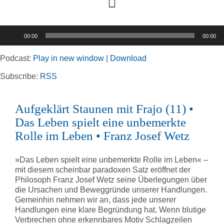
Toggle
Navigation
Audio-
00:00
00:00
Player
Home
Podcast:
Play in new window
|
Download
Rubriken
Subscribe:
RSS
Aufgeklärt Staunen mit Frajo (11) •
Kortizes Website
Das Leben spielt eine unbemerkte
Rolle im Leben • Franz Josef Wetz
»Das Leben spielt eine unbemerkte Rolle im Leben« –
mit diesem scheinbar paradoxen Satz eröffnet der
Philosoph Franz Josef Wetz seine Überlegungen über
die Ursachen und Beweggründe unserer Handlungen.
Gemeinhin nehmen wir an, dass jede unserer
Handlungen eine klare Begründung hat. Wenn blutige
Verbrechen ohne erkennbares Motiv Schlagzeilen