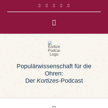
Zum
Inhalt
springen
Toggle
Navigation
Impressum
Datenschutz
Populärwissenschaft für die
Suche
Ohren:
nach:
Der
Kortizes
-Podcast