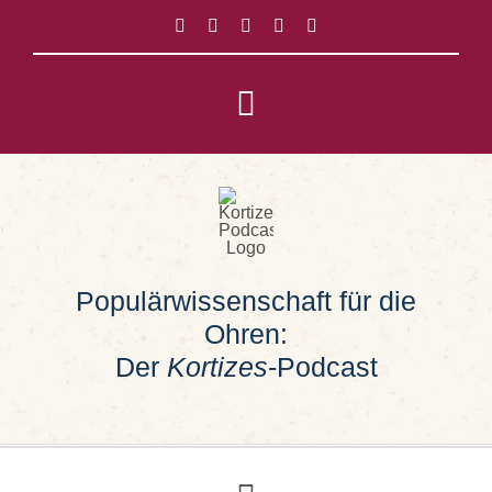
Zum
Inhalt
springen
Toggle
Navigation
Impressum
Datenschutz
Populärwissenschaft für die
Suche
Ohren:
nach:
Der
Kortizes
-Podcast