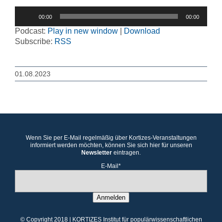
Audio-
00:00
00:00
Player
Podcast:
Play in new window
|
Download
Subscribe:
RSS
01.08.2023
Wenn Sie per E-Mail regelmäßig über Kortizes-Veranstaltungen
informiert werden möchten, können Sie sich hier für unseren
Newsletter
eintragen.
E-Mail*
Anmelden
© Copyright 2018 | KORTIZES Institut für populärwissenschaftlichen