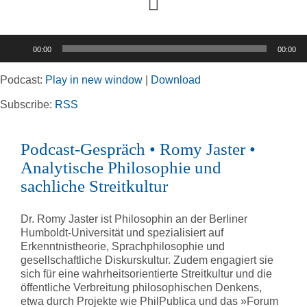
Toggle
Navigation
Audio-
00:00
00:00
Player
Home
Podcast:
Play in new window
|
Download
Rubriken
Subscribe:
RSS
Podcast-Gespräch • Romy Jaster •
Kortizes Website
Analytische Philosophie und
sachliche Streitkultur
Dr. Romy Jaster ist Philosophin an der Berliner
Humboldt-Universität und spezialisiert auf
Erkenntnistheorie, Sprachphilosophie und
gesellschaftliche Diskurskultur. Zudem engagiert sie
sich für eine wahrheitsorientierte Streitkultur und die
öffentliche Verbreitung philosophischen Denkens,
etwa durch Projekte wie PhilPublica und das »Forum