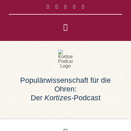
Zum
Inhalt
springen
Toggle
Navigation
Impressum
Datenschutz
Populärwissenschaft für die
Suche
Ohren:
nach:
Der
Kortizes
-Podcast