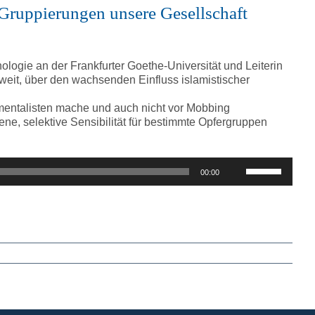
regeln.
Gruppierungen unsere Gesellschaft
ologie an der Frankfurter Goethe-Universität und Leiterin
weit, über den wachsenden Einfluss islamistischer
amentalisten mache und auch nicht vor Mobbing
 selektive Sensibilität für bestimmte Opfergruppen
Pfeiltasten
00:00
Hoch/Runter
benutzen,
um
die
Lautstärke
zu
regeln.