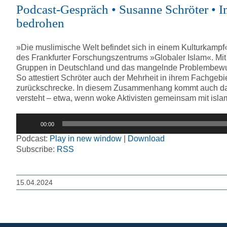
Podcast-Gespräch • Susanne Schröter • I
bedrohen
»Die muslimische Welt befindet sich in einem Kulturkampf«,
des Frankfurter Forschungszentrums »Globaler Islam«. Mit 
Gruppen in Deutschland und das mangelnde Problembewuss
So attestiert Schröter auch der Mehrheit in ihrem Fachge
zurückschrecke. In diesem Zusammenhang kommt auch das 
versteht – etwa, wenn woke Aktivisten gemeinsam mit isla
Audio-
00:00
Player
Podcast:
Play in new window
|
Download
Subscribe:
RSS
15.04.2024