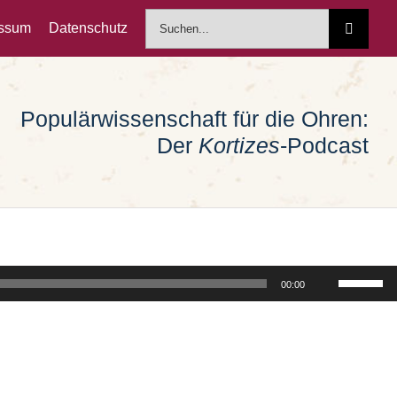
Suche
essum
Datenschutz
nach:
Populärwissenschaft für die Ohren:
Der
Kortizes
-Podcast
Pfeiltast
00:00
Hoch/Run
benutzen
um
die
Lautstärk
zu