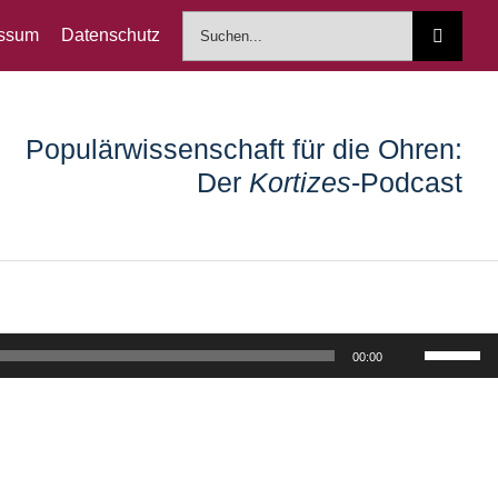
Suche
essum
Datenschutz
nach:
Populärwissenschaft für die Ohren:
Der
Kortizes
-Podcast
Pfeiltast
00:00
Hoch/Run
benutzen
um
die
Lautstärk
zu