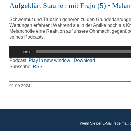
Aufgeklärt Staunen mit Frajo (5) • Melan
Schwermut und Trübsinn gehören zu den Grunderfahrungen
Wertungen erfahren: Während sie in der Antike noch als Kr
Melancholie eine Reaktion auf unsere Ohnmacht gegenüber d
seines Podcasts.
Audio-
00:00
Player
Podcast:
Play in new window
|
Download
Subscribe:
RSS
01.09.2024
Wenn Sie per E-Mail regelmäßig