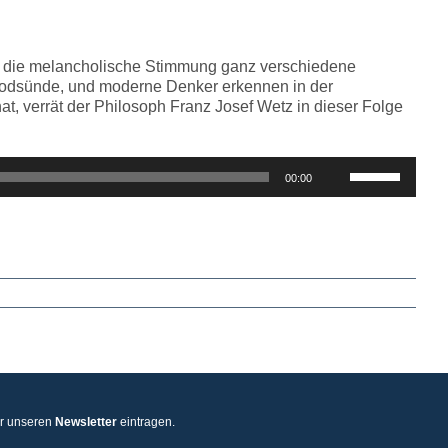
regeln.
t die melancholische Stimmung ganz verschiedene
e Todsünde, und moderne Denker erkennen in der
t, verrät der Philosoph Franz Josef Wetz in dieser Folge
Pfeiltasten
00:00
Hoch/Runter
benutzen,
um
die
Lautstärke
zu
regeln.
ür unseren
Newsletter
eintragen.