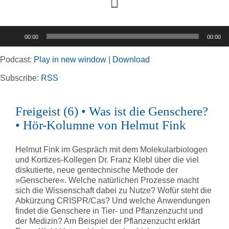
Toggle
Navigation
Audio-
00:00
00:00
Player
Home
Podcast:
Play in new window
|
Download
Rubriken
Subscribe:
RSS
Freigeist (6) • Was ist die Genschere?
Kortizes Website
• Hör-Kolumne von Helmut Fink
Helmut Fink im Gespräch mit dem Molekularbiologen
und Kortizes-Kollegen Dr. Franz Klebl über die viel
diskutierte, neue gentechnische Methode der
»Genschere«. Welche natürlichen Prozesse macht
sich die Wissenschaft dabei zu Nutze? Wofür steht die
Abkürzung CRISPR/Cas? Und welche Anwendungen
findet die Genschere in Tier- und Pflanzenzucht und
der Medizin? Am Beispiel der Pflanzenzucht erklärt