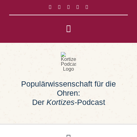
Zum
Inhalt
springen
Toggle
Navigation
Impressum
Datenschutz
Populärwissenschaft für die
Suche
Ohren:
nach:
Der
Kortizes
-Podcast