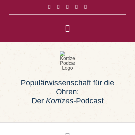
Zum
Inhalt
springen
Toggle
Navigation
Impressum
Datenschutz
Populärwissenschaft für die
Suche
Ohren:
nach:
Der
Kortizes
-Podcast