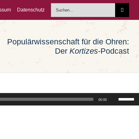
Suche
essum
Datenschutz
nach:
Populärwissenschaft für die Ohren:
Der
Kortizes
-Podcast
Pfeiltast
00:00
Hoch/Run
benutzen
um
die
Lautstärk
zu