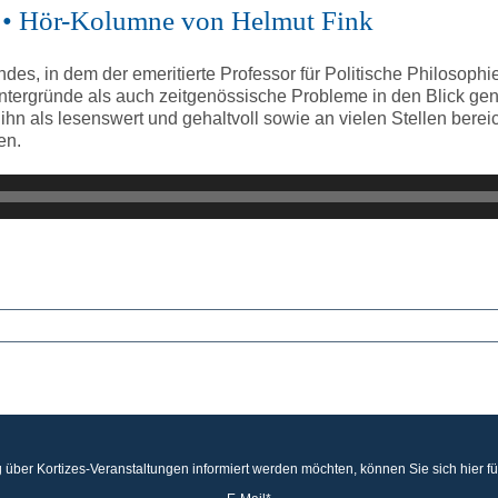
?« • Hör-Kolumne von Helmut Fink
ndes, in dem der emeritierte Professor für Politische Philosoph
ntergründe als auch zeitgenössische Probleme in den Blick gen
lt ihn als lesenswert und gehaltvoll sowie an vielen Stellen be
en.
 über Kortizes-Veranstaltungen informiert werden möchten, können Sie sich hier f