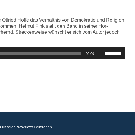
regeln.
ie Otfried Höffe das Verhältnis von Demokratie und Religion
ommen. Helmut Fink stellt den Band in seiner Hör-
reichernd. Streckenweise wünscht er sich vom Autor jedoch
Pfeiltasten
00:00
Hoch/Runter
benutzen,
um
die
Lautstärke
zu
regeln.
ür unseren
Newsletter
eintragen.