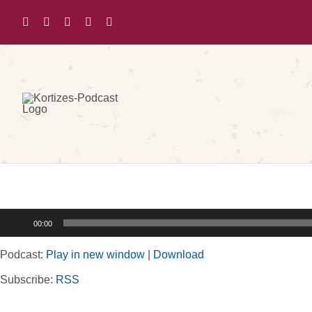
Zum
Inhalt
springen
Audio-
00:00
Player
Podcast:
Play in new window
|
Download
Subscribe:
RSS