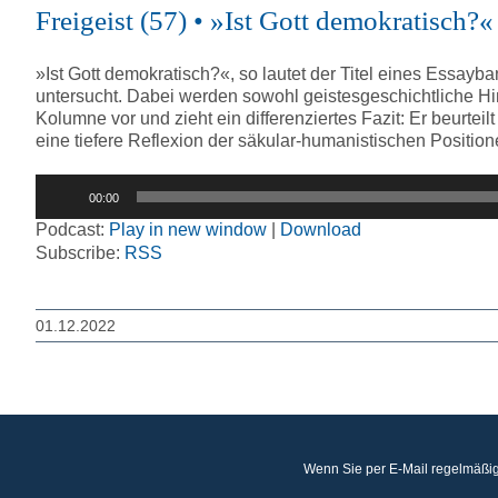
Freigeist (57) • »Ist Gott demokratisch
»Ist Gott demokratisch?«, so lautet der Titel eines Essayba
untersucht. Dabei werden sowohl geistesgeschichtliche Hi
Kolumne vor und zieht ein differenziertes Fazit: Er beurtei
eine tiefere Reflexion der säkular-humanistischen Position
Audio-
00:00
Player
Podcast:
Play in new window
|
Download
Subscribe:
RSS
01.12.2022
Wenn Sie per E-Mail regelmäßig