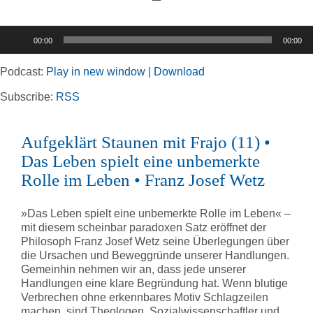
Toggle
Navigation
Audio-
00:00
00:00
Player
Home
Podcast:
Play in new window
|
Download
Rubriken
Subscribe:
RSS
Aufgeklärt Staunen mit Frajo (11) •
Kortizes Website
Das Leben spielt eine unbemerkte
Rolle im Leben • Franz Josef Wetz
»Das Leben spielt eine unbemerkte Rolle im Leben« –
mit diesem scheinbar paradoxen Satz eröffnet der
Philosoph Franz Josef Wetz seine Überlegungen über
die Ursachen und Beweggründe unserer Handlungen.
Gemeinhin nehmen wir an, dass jede unserer
Handlungen eine klare Begründung hat. Wenn blutige
Verbrechen ohne erkennbares Motiv Schlagzeilen
machen, sind Theologen, Sozialwissenschaftler und