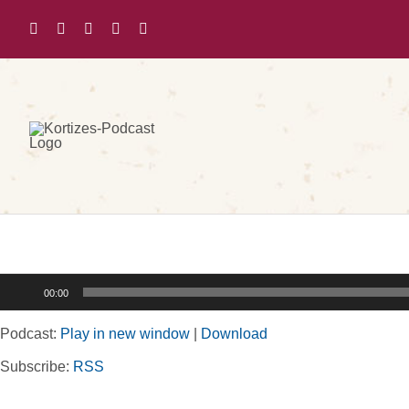
Zum
Inhalt
springen
Audio-
00:00
Player
Podcast:
Play in new window
|
Download
Subscribe:
RSS