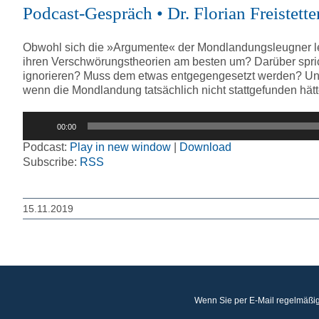
Podcast-Gespräch • Dr. Florian Freistet
Obwohl sich die »Argumente« der Mondlandungsleugner lei
ihren Verschwörungstheorien am besten um? Darüber sprich
ignorieren? Muss dem etwas entgegengesetzt werden? Und l
wenn die Mondlandung tatsächlich nicht stattgefunden hä
Audio-
00:00
Player
Podcast:
Play in new window
|
Download
Subscribe:
RSS
15.11.2019
Wenn Sie per E-Mail regelmäßig