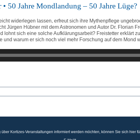
ter • 50 Jahre Mondlandung – 50 Jahre Lüge?
cht widerlegen lassen, erfreut sich ihre Mythenpflege ungebro
t Jürgen Hübner mit dem Astronomen und Autor Dr. Florian Fre
ohnt sich eine solche Aufklärungsarbeit? Freistetter erklärt z
tte und warum er sich noch viel mehr Forschung auf dem Mond 
 über Kortizes-Veranstaltungen informiert werden möchten, können Sie sich hier f