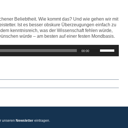
regeln.
chener Beliebtheit. Wie kommt das? Und wie gehen wir mit
istetter. Ist es besser obskure Überzeugungen einfach zu
udem kenntnisreich, was der Wissenschaft fehlen würde,
wünschen würde – am besten auf einer festen Mondbasis.
Pfeiltasten
00:00
Hoch/Runter
benutzen,
um
die
Lautstärke
zu
regeln.
ür unseren
Newsletter
eintragen.