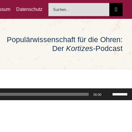
Suche
essum
Datenschutz
nach:
Populärwissenschaft für die Ohren:
Der
Kortizes
-Podcast
Pfeiltast
00:00
Hoch/Run
benutzen
um
die
Lautstärk
zu