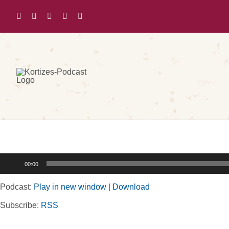
Zum
Inhalt
springen
Audio-
00:00
Player
Podcast:
Play in new window
|
Download
Subscribe:
RSS