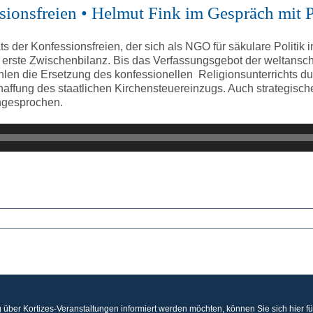
essionsfreien • Helmut Fink im Gespräch mit 
ats der Konfessionsfreien, der sich als NGO für säkulare Politik
 erste Zwischenbilanz. Bis das Verfassungsgebot der weltanschaul
len die Ersetzung des konfessionellen Religionsunterrichts durc
haffung des staatlichen Kirchensteuereinzugs. Auch strategisc
ngesprochen.
 über Kortizes-Veranstaltungen informiert werden möchten, können Sie sich hier f