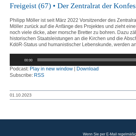
Freigeist (67) • Der Zentralrat der Konf
Philipp Möller ist seit März 2022 Vorsitzender des Zentralr
Möller zurück auf die Anfänge des Projektes und zieht eine
noch viele dicke, aber morsche Bretter zu bohren. Dazu zäh
historischen Staatsleistungen an die Kirchen und die Absc
KdöR-Status und humanistischer Lebenskunde, werden a
Audio-
00:00
Player
Podcast:
Play in new window
|
Download
Subscribe:
RSS
01.10.2023
Wenn Sie per E-Mail regelmäßig