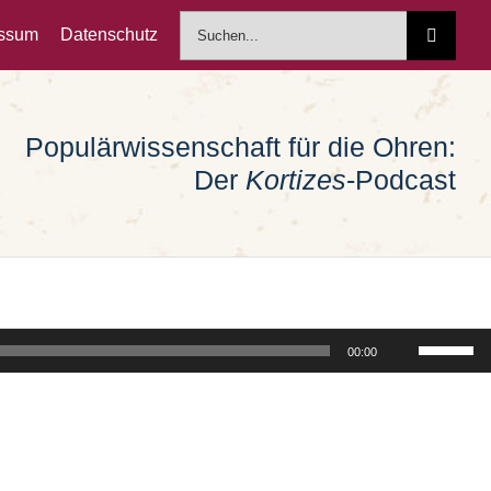
Suche
essum
Datenschutz
nach:
Populärwissenschaft für die Ohren:
Der
Kortizes
-Podcast
Pfeiltast
00:00
Hoch/Run
benutzen
um
die
Lautstärk
zu