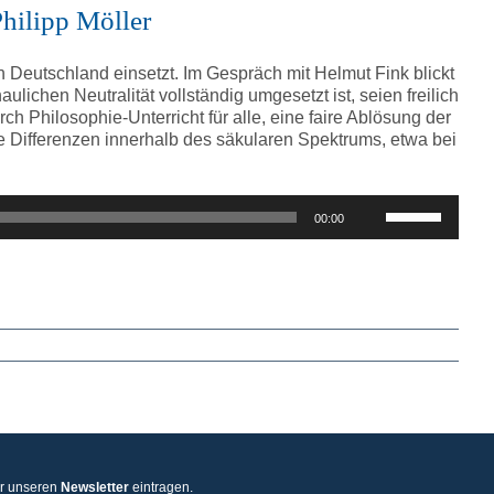
regeln.
Philipp Möller
 in Deutschland einsetzt. Im Gespräch mit Helmut Fink blickt
ichen Neutralität vollständig umgesetzt ist, seien freilich
h Philosophie-Unterricht für alle, eine faire Ablösung der
he Differenzen innerhalb des säkularen Spektrums, etwa bei
Pfeiltasten
00:00
Hoch/Runter
benutzen,
um
die
Lautstärke
zu
regeln.
ür unseren
Newsletter
eintragen.