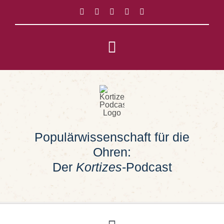
Zum
Inhalt
springen
Toggle
Navigation
Impressum
Datenschutz
Populärwissenschaft für die
Suche
Ohren:
nach:
Der
Kortizes
-Podcast