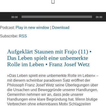
Toggle
Navigation
Audio-
00:00
00:00
Player
Home
Podcast:
Play in new window
|
Download
Rubriken
Subscribe:
RSS
Aufgeklärt Staunen mit Frajo (11) •
Kortizes Website
Das Leben spielt eine unbemerkte
Rolle im Leben • Franz Josef Wetz
»Das Leben spielt eine unbemerkte Rolle im Leben« –
mit diesem scheinbar paradoxen Satz eröffnet der
Philosoph Franz Josef Wetz seine Überlegungen über
die Ursachen und Beweggründe unserer Handlungen.
Gemeinhin nehmen wir an, dass jede unserer
Handlungen eine klare Begründung hat. Wenn blutige
Verbrechen ohne erkennbares Motiv Schlagzeilen