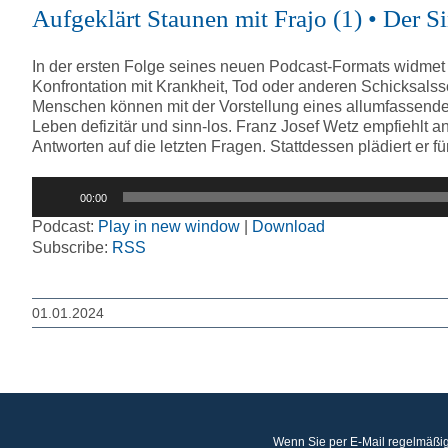
Aufgeklärt Staunen mit Frajo (1) • Der S
In der ersten Folge seines neuen Podcast-Formats widmet 
Konfrontation mit Krankheit, Tod oder anderen Schicksal
Menschen können mit der Vorstellung eines allumfassenden
Leben defizitär und sinn-los. Franz Josef Wetz empfiehlt
Antworten auf die letzten Fragen. Stattdessen plädiert er f
Audio-
00:00
Player
Podcast:
Play in new window
|
Download
Subscribe:
RSS
01.01.2024
Wenn Sie per E-Mail regelmäßig