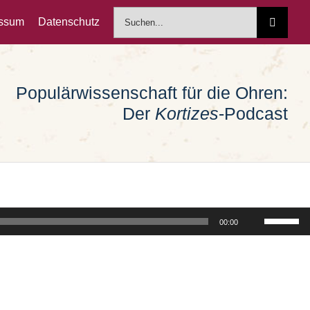
Suche
essum
Datenschutz
nach:
Populärwissenschaft für die Ohren:
Der
Kortizes
-Podcast
Pfeiltast
00:00
Hoch/Run
benutzen
um
die
Lautstärk
zu