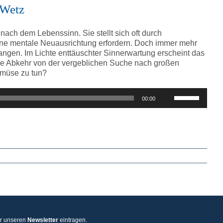
regeln.
 Wetz
ach dem Lebenssinn. Sie stellt sich oft durch
ine mentale Neuausrichtung erfordern. Doch immer mehr
angen. Im Lichte enttäuschter Sinnerwartung erscheint das
eine Abkehr von der vergeblichen Suche nach großen
Gemüse zu tun?
Pfeiltasten
00:00
Hoch/Runter
benutzen,
um
die
Lautstärke
zu
regeln.
ür unseren
Newsletter
eintragen.