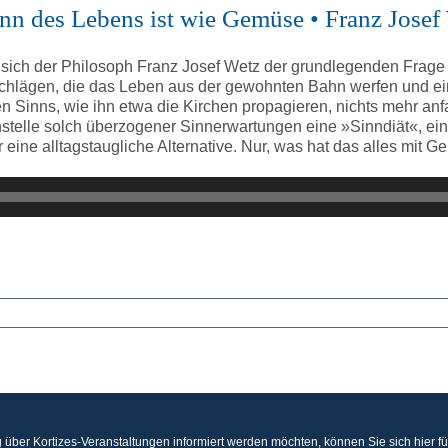
inn des Lebens ist wie Gemüse • Franz Josef
sich der Philosoph Franz Josef Wetz der grundlegenden Frage n
sschlägen, die das Leben aus der gewohnten Bahn werfen und e
 Sinns, wie ihn etwa die Kirchen propagieren, nichts mehr anf
 anstelle solch überzogener Sinnerwartungen eine »Sinndiät«, 
ür eine alltagstaugliche Alternative. Nur, was hat das alles mit 
 über Kortizes-Veranstaltungen informiert werden möchten, können Sie sich hier f