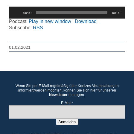
Audio-
00:00
00:00
Player
Podcast:
Play in new window
|
Download
Subscribe:
RSS
01.02.2021
Wenn Sie per E-Mail regelmäßig über Kortizes-Veranstaltungen
informiert werden möchten, können Sie sich hier für unseren
Newsletter
eintragen.
E-Mail*
Anmelden