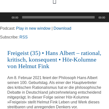
Toggle
Navigation
Audio-
00:00
00:00
Player
Home
Podcast:
Play in new window
|
Download
Rubriken
Subscribe:
RSS
Freigeist (35) • Hans Albert – rational,
Kortizes Website
kritisch, konsequent • Hör-Kolumne
von Helmut Fink
Am 8. Februar 2021 feiert der Philosoph Hans Albert
seinen 100. Geburtstag. Als einer der Hauptvertreter
des kritischen Rationalismus hat er die philosophische
Debatte in Deutschland jahrzehnetelang entscheidend
mitgeprägt. In dieser Folge seiner Hör-Kolumne
»Freigeist« stellt Helmut Fink Leben und Werk dieses
streitbaren und anregenden Denkers vor.