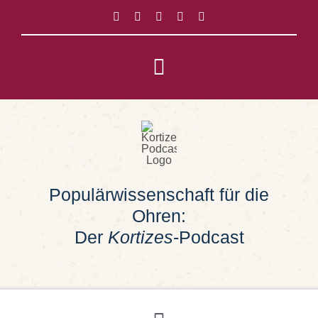
Zum
Inhalt
springen
Toggle
Navigation
Impressum
Datenschutz
Populärwissenschaft für die
Suche
Ohren:
nach:
Der
Kortizes
-Podcast