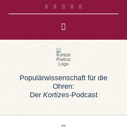
Zum
Inhalt
springen
Toggle
Navigation
Impressum
Datenschutz
Populärwissenschaft für die
Suche
Ohren:
nach:
Der
Kortizes
-Podcast