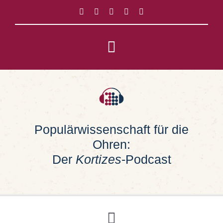
Zum
Inhalt
springen
Toggle
Navigation
Impressum
Datenschutz
Populärwissenschaft für die
Ohren:
Suche
nach:
Der
Kortizes
-Podcast