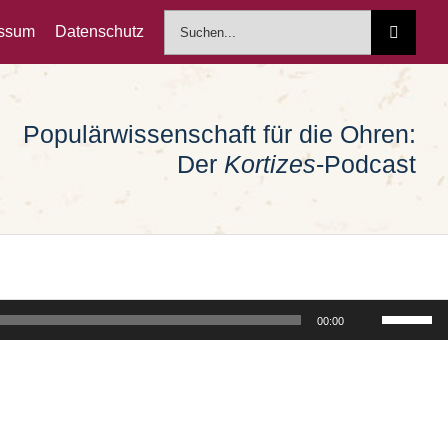
Suche
essum
Datenschutz
nach:
Populärwissenschaft für die Ohren:
Der
Kortizes
-Podcast
Pfeiltast
00:00
Hoch/Run
benutzen
um
die
Lautstärk
zu