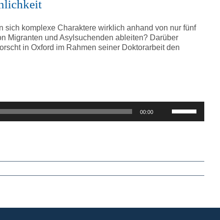
nlichkeit
sich komplexe Charaktere wirklich anhand von nur fünf
on Migranten und Asylsuchenden ableiten? Darüber
rforscht in Oxford im Rahmen seiner Doktorarbeit den
Pfeiltasten
00:00
Hoch/Runter
benutzen,
um
die
Lautstärke
zu
regeln.