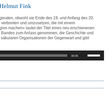
 Helmut Fink
 geraten, obwohl sie Ende des 19. und Anfang des 20.
u verbreiten und umzusetzen, die mit einem
gion machen« lautet der Titel eines neu erschienenen
 des Bandes zum Anlass genommen, die Geschichte und
u säkularen Organisationen der Gegenwart und gibt
Pfeiltasten
00:00
Hoch/Runter
benutzen,
um
die
Lautstärke
zu
regeln.