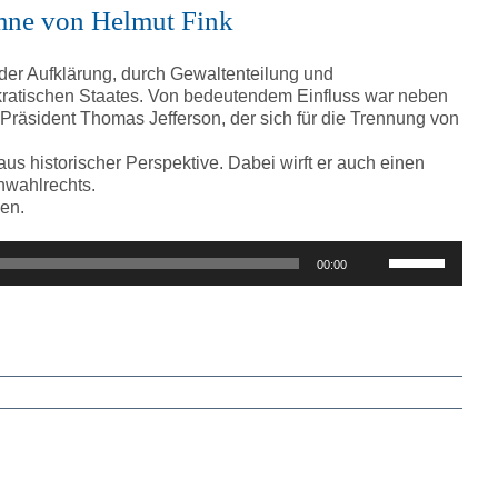
regeln.
umne von Helmut Fink
er Aufklärung, durch Gewaltenteilung und
ratischen Staates. Von bedeutendem Einfluss war neben
 Präsident Thomas Jefferson, der sich für die Trennung von
us historischer Perspektive. Dabei wirft er auch einen
nwahlrechts.
ken.
Pfeiltasten
00:00
Hoch/Runter
benutzen,
um
die
Lautstärke
zu
regeln.