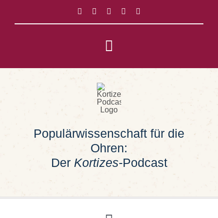
Zum
Inhalt
springen
Toggle
Navigation
Impressum
Datenschutz
Populärwissenschaft für die
Suche
Ohren:
nach:
Der
Kortizes
-Podcast