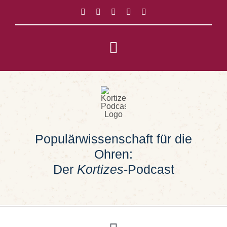
Zum
Inhalt
springen
Toggle
Navigation
Impressum
Datenschutz
Populärwissenschaft für die
Suche
Ohren:
nach:
Der
Kortizes
-Podcast