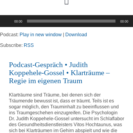
Toggle
Navigation
Audio-
00:00
00:00
Player
Home
Podcast:
Play in new window
|
Download
Rubriken
Subscribe:
RSS
Podcast-Gespräch • Judith
Kortizes Website
Koppehele-Gossel • Klarträume –
Regie im eigenen Traum
Klarträume sind Träume, bei denen sich der
Träumende bewusst ist, dass er träumt. Teils ist es
sogar möglich, den Trauminhalt zu beeinflussen und
ins Traumgeschehen einzugreifen. Die Psychologin
Dr. Judith Koppehele-Gossel untersucht im Schlaflabor
des Gesundheitsdienstleisters Vitos Hochtaunus, was
sich bei Klarträumen im Gehirn abspielt und wie die