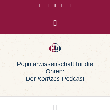
Zum
Inhalt
springen
Toggle
Navigation
Impressum
Datenschutz
Populärwissenschaft für die
Ohren:
Suche
nach:
Der
Kortizes
-Podcast