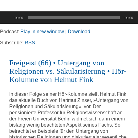
Toggle
Navigation
Audio-
00:00
00:00
Player
Home
Podcast:
Play in new window
|
Download
Rubriken
Subscribe:
RSS
Freigeist (66) • Untergang von
Kortizes Website
Religionen vs. Säkularisierung • Hör-
Kolumne von Helmut Fink
In dieser Folge seiner Hör-Kolumne stellt Helmut Fink
das aktuelle Buch von Hartmut Zinser, »Untergang von
Religionen und Säkularisierung«, vor. Der
pensionierte Professor für Religionswissenschaft an
der Freien Universität Berlin widmet sich darin einem
bislang wenig beachteten Aspekt seines Fachs. So
betrachtet er Beispiele für den Untergang von
historischen Religionen und diskutiert als wesentliche