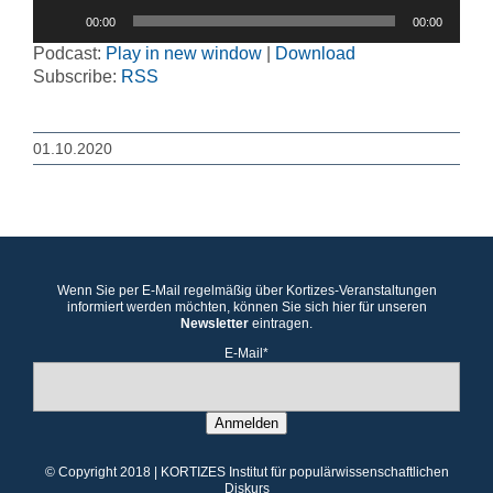
Audio-
00:00
00:00
Player
Podcast:
Play in new window
|
Download
Subscribe:
RSS
01.10.2020
Wenn Sie per E-Mail regelmäßig über Kortizes-Veranstaltungen
informiert werden möchten, können Sie sich hier für unseren
Newsletter
eintragen.
E-Mail*
Anmelden
© Copyright 2018 | KORTIZES Institut für populärwissenschaftlichen
Diskurs