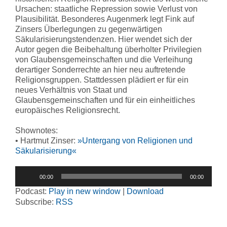
Ursachen: staatliche Repression sowie Verlust von
Plausibilität. Besonderes Augenmerk legt Fink auf
Zinsers Überlegungen zu gegenwärtigen
Säkularisierungstendenzen. Hier wendet sich der
Autor gegen die Beibehaltung überholter Privilegien
von Glaubensgemeinschaften und die Verleihung
derartiger Sonderrechte an hier neu auftretende
Religionsgruppen. Stattdessen plädiert er für ein
neues Verhältnis von Staat und
Glaubensgemeinschaften und für ein einheitliches
europäisches Religionsrecht.
Shownotes:
• Hartmut Zinser:
»Untergang von Religionen und
Säkularisierung«
Audio-
00:00
00:00
Player
Podcast:
Play in new window
|
Download
Subscribe:
RSS