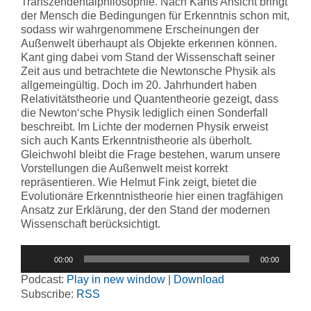
Transzendentalphilosophie. Nach Kants Ansicht bringt
der Mensch die Bedingungen für Erkenntnis schon mit,
sodass wir wahrgenommene Erscheinungen der
Außenwelt überhaupt als Objekte erkennen können.
Kant ging dabei vom Stand der Wissenschaft seiner
Zeit aus und betrachtete die Newtonsche Physik als
allgemeingültig. Doch im 20. Jahrhundert haben
Relativitätstheorie und Quantentheorie gezeigt, dass
die Newton‘sche Physik lediglich einen Sonderfall
beschreibt. Im Lichte der modernen Physik erweist
sich auch Kants Erkenntnistheorie als überholt.
Gleichwohl bleibt die Frage bestehen, warum unsere
Vorstellungen die Außenwelt meist korrekt
repräsentieren. Wie Helmut Fink zeigt, bietet die
Evolutionäre Erkenntnistheorie hier einen tragfähigen
Ansatz zur Erklärung, der den Stand der modernen
Wissenschaft berücksichtigt.
Audio-
00:00
00:00
Player
Podcast:
Play in new window
|
Download
Subscribe:
RSS