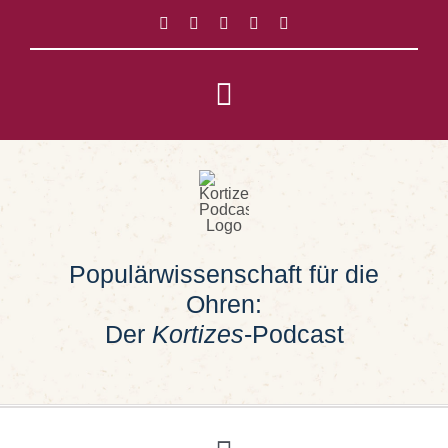
Zum
Inhalt
springen
Toggle
Navigation
Impressum
Datenschutz
Populärwissenschaft für die
Suche
Ohren:
nach:
Der
Kortizes
-Podcast