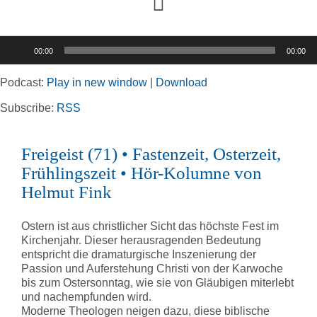
Toggle
Navigation
Audio-
00:00
00:00
Player
Home
Podcast:
Play in new window
|
Download
Rubriken
Subscribe:
RSS
Freigeist (71) • Fastenzeit, Osterzeit,
Kortizes Website
Frühlingszeit • Hör-Kolumne von
Helmut Fink
Ostern ist aus christlicher Sicht das höchste Fest im
Kirchenjahr. Dieser herausragenden Bedeutung
entspricht die dramaturgische Inszenierung der
Passion und Auferstehung Christi von der Karwoche
bis zum Ostersonntag, wie sie von Gläubigen miterlebt
und nachempfunden wird.
Moderne Theologen neigen dazu, diese biblische