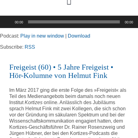
Toggle
Navigation
Audio-
00:00
00:00
Player
Home
Podcast:
Play in new window
|
Download
Rubriken
Subscribe:
RSS
Freigeist (60) • 5 Jahre Freigeist •
Kortizes Website
Hör-Kolumne von Helmut Fink
Im März 2017 ging die erste Folge des »Freigeist« als
Teil des Medienangebots beim damals noch neuen
Institut
Kortizes
online. Anlässlich des Jubiläums
sprach Helmut Fink mit zwei Kollegen, die sich schon
vor der Gründung im säkularen Spektrum und bei der
Wissenschaftskommunikation engagiert hatten, dem
Kortizes-Geschäftsführer Dr. Rainer Rosenzweig und
Jürgen Hübner, der bei den Kortizes-Podcasts die