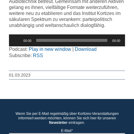
Audiotechnik betreut. Gemeinsam mit anderen Aktiven
gelang es ihnen, vielfältige Formate weiterzuführen,
weitere neu zu etablieren und das Institut Kortizes im
säkularen Spektrum zu verankern: parteipolitisch
unabhängig und weltanschaulich dialogfähig.
Audio-
00:00
00:00
Player
Podcast:
Play in new window
|
Download
Subscribe:
RSS
01.03.2023
Wenn Sie per E-Mail regelmäßig über Kortizes-Veranstaltungen
informiert werden möchten, können Sie sich hier für unseren
Newsletter
eintragen.
E-Mail*