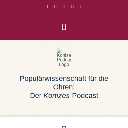
Zum
Inhalt
springen
Toggle
Navigation
Impressum
Datenschutz
Populärwissenschaft für die
Suche
Ohren:
nach:
Der
Kortizes
-Podcast