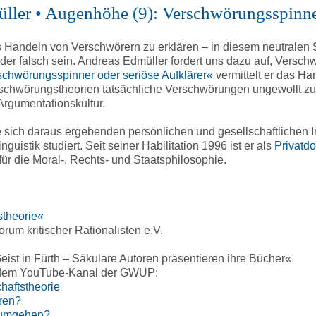
ller • Augenhöhe (9): Verschwörungsspinner
s Handeln von Verschwörern zu erklären – in diesem neutralen
der falsch sein. Andreas Edmüller fordert uns dazu auf, Versch
chwörungsspinner oder seriöse Aufklärer«
vermittelt er das H
chwörungstheorien tatsächliche Verschwörungen ungewollt zu u
Argumentationskultur.
e sich daraus ergebenden persönlichen und gesellschaftlichen 
uistik studiert. Seit seiner Habilitation 1996 ist er als
Privatd
 für die Moral-, Rechts- und Staatsphilosophie.
theorie«
rum kritischer Rationalisten e.V.
eist in Fürth – Säkulare Autoren präsentieren ihre Bücher«
uf dem YouTube-Kanal der GWUP:
haftstheorie
ren?
n umgehen?