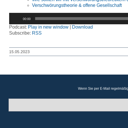
Verschwörungstheorie & offene Gesellschaft
Audio-
00:00
Player
Podcast:
Play in new window
|
Download
Subscribe:
RSS
15.05.2023
Wenn Sie per E-Mail regelmäßig