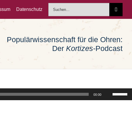
Suche
essum
Datenschutz
nach:
Populärwissenschaft für die Ohren:
Der
Kortizes
-Podcast
Pfeiltast
00:00
Hoch/Run
benutzen
um
die
Lautstärk
zu