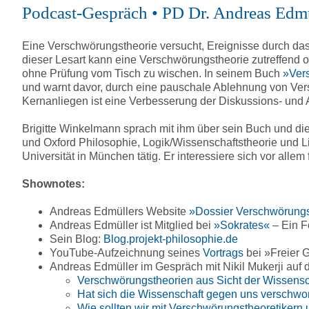
Podcast-Gespräch • PD Dr. Andreas Edmü
Eine Verschwörungstheorie versucht, Ereignisse durch da
dieser Lesart kann eine Verschwörungstheorie zutreffend o
ohne Prüfung vom Tisch zu wischen. In seinem Buch
»Vers
und warnt davor, durch eine pauschale Ablehnung von Vers
Kernanliegen ist eine Verbesserung der Diskussions- und 
Brigitte Winkelmann sprach mit ihm über sein Buch und di
und Oxford Philosophie, Logik/Wissenschaftstheorie und Ling
Universität in München tätig. Er interessiere sich vor allem
Shownotes:
Andreas Edmüllers Website
»Dossier Verschwörungs
Andreas Edmüller ist Mitglied bei
»Sokrates«
– Ein Fo
Sein Blog:
Blog.projekt-philosophie.de
YouTube-Aufzeichnung seines
Vortrags
bei »Freier G
Andreas Edmüller im Gespräch mit Nikil Mukerji a
Verschwörungstheorien aus Sicht der Wissensc
Hat sich die Wissenschaft gegen uns verschwo
Wie sollten wir mit Verschwörungstheoretiker