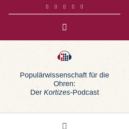
Zum
Inhalt
springen
Toggle
Navigation
Impressum
Datenschutz
Populärwissenschaft für die
Ohren:
Suche
nach:
Der
Kortizes
-Podcast