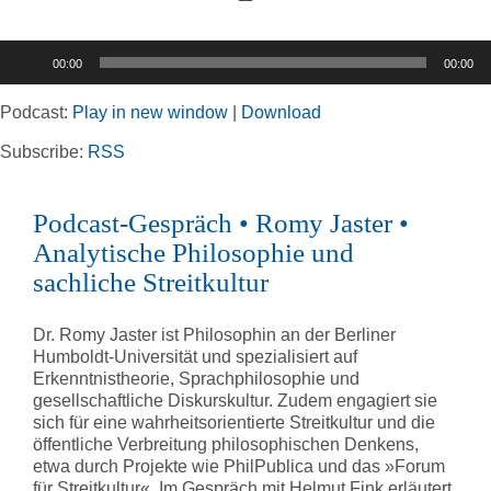
Toggle
Navigation
Audio-
00:00
00:00
Player
Home
Podcast:
Play in new window
|
Download
Rubriken
Subscribe:
RSS
Podcast-Gespräch • Romy Jaster •
Kortizes Website
Analytische Philosophie und
sachliche Streitkultur
Dr. Romy Jaster ist Philosophin an der Berliner
Humboldt-Universität und spezialisiert auf
Erkenntnistheorie, Sprachphilosophie und
gesellschaftliche Diskurskultur. Zudem engagiert sie
sich für eine wahrheitsorientierte Streitkultur und die
öffentliche Verbreitung philosophischen Denkens,
etwa durch Projekte wie PhilPublica und das »Forum
für Streitkultur«. Im Gespräch mit Helmut Fink erläutert