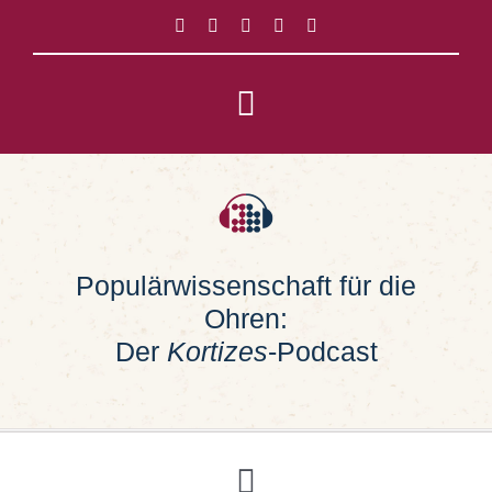
Zum
Inhalt
springen
Toggle
Navigation
Impressum
Datenschutz
Populärwissenschaft für die
Ohren:
Suche
nach:
Der
Kortizes
-Podcast