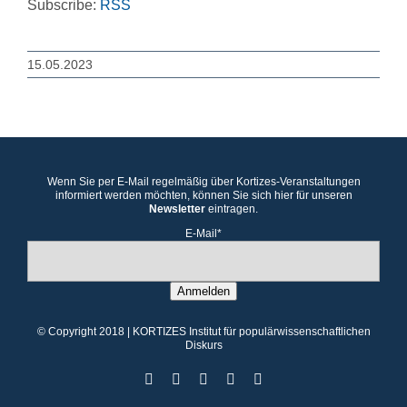
Subscribe:
RSS
15.05.2023
Wenn Sie per E-Mail regelmäßig über Kortizes-Veranstaltungen
informiert werden möchten, können Sie sich hier für unseren
Newsletter
eintragen.
E-Mail*
Anmelden
© Copyright 2018 | KORTIZES Institut für populärwissenschaftlichen
Diskurs
Facebook
X
Instagram
YouTube
YouTube