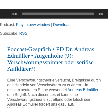
Toggle
Navigation
Audio-
00:00
00:00
Player
Home
Podcast:
Play in new window
|
Download
Rubriken
Subscribe:
RSS
Podcast-Gespräch • PD Dr. Andreas
Kortizes Website
Edmüller • Augenhöhe (9):
Verschwörungsspinner oder seriöse
Aufklärer?!
Eine Verschwörungstheorie versucht, Ereignisse durch
das Handeln von Verschwörern zu erklären – in
diesem neutralen Sinne verwendet
Andreas Edmüller
den Begriff. Nach dieser Lesart kann eine
Verschwörungstheorie zutreffend oder falsch sein.
Andreas Edmüller fordert uns dazu auf,