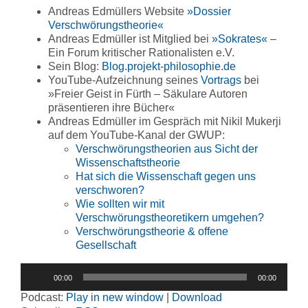
Andreas Edmüllers Website
»Dossier
Verschwörungstheorie«
Andreas Edmüller ist Mitglied bei
»Sokrates«
–
Ein Forum kritischer Rationalisten e.V.
Sein Blog:
Blog.projekt-philosophie.de
YouTube-Aufzeichnung seines
Vortrags
bei
»Freier Geist in Fürth – Säkulare Autoren
präsentieren ihre Bücher«
Andreas Edmüller im Gespräch mit Nikil Mukerji
auf dem YouTube-Kanal der GWUP:
Verschwörungstheorien aus Sicht der
Wissenschaftstheorie
Hat sich die Wissenschaft gegen uns
verschworen?
Wie sollten wir mit
Verschwörungstheoretikern umgehen?
Verschwörungstheorie & offene
Gesellschaft
Audio-
00:00
00:00
Player
Podcast:
Play in new window
|
Download