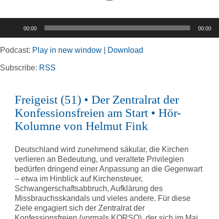
Toggle
Navigation
Audio-
00:00
00:00
Player
Home
Podcast:
Play in new window
|
Download
Rubriken
Subscribe:
RSS
Freigeist (51) • Der Zentralrat der
Kortizes Website
Konfessionsfreien am Start • Hör-
Kolumne von Helmut Fink
Deutschland wird zunehmend säkular, die Kirchen
verlieren an Bedeutung, und veraltete Privilegien
bedürfen dringend einer Anpassung an die Gegenwart
– etwa im Hinblick auf Kirchensteuer,
Schwangerschaftsabbruch, Aufklärung des
Missbrauchsskandals und vieles andere. Für diese
Ziele engagiert sich der Zentralrat der
Konfessionsfreien (vormals KORSO), der sich im Mai