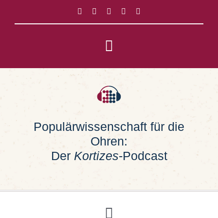
Zum
Inhalt
springen
Toggle
Navigation
Impressum
Datenschutz
Populärwissenschaft für die
Ohren:
Suche
nach:
Der
Kortizes
-Podcast