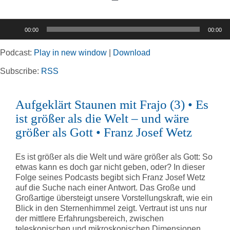
Toggle
Navigation
Audio-
00:00
00:00
Player
Home
Podcast:
Play in new window
|
Download
Rubriken
Subscribe:
RSS
Aufgeklärt Staunen mit Frajo (3) • Es
Kortizes Website
ist größer als die Welt – und wäre
größer als Gott • Franz Josef Wetz
Es ist größer als die Welt und wäre größer als Gott: So
etwas kann es doch gar nicht geben, oder? In dieser
Folge seines Podcasts begibt sich Franz Josef Wetz
auf die Suche nach einer Antwort. Das Große und
Großartige übersteigt unsere Vorstellungskraft, wie ein
Blick in den Sternenhimmel zeigt. Vertraut ist uns nur
der mittlere Erfahrungsbereich, zwischen
teleskopischen und mikroskopischen Dimensionen.