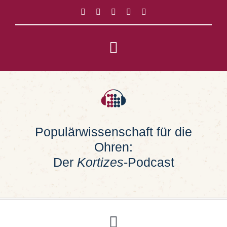
Zum
Inhalt
springen
Toggle
Navigation
Impressum
Datenschutz
Populärwissenschaft für die
Ohren:
Suche
nach:
Der
Kortizes
-Podcast