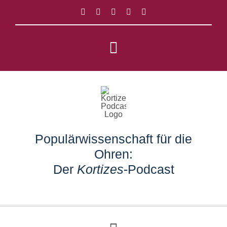
Zum
Inhalt
springen
Toggle
Navigation
Impressum
Datenschutz
Populärwissenschaft für die
Suche
Ohren:
nach:
Der
Kortizes
-Podcast