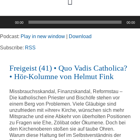
Toggle
Navigation
Audio-
00:00
00:00
Player
Home
Podcast:
Play in new window
|
Download
Rubriken
Subscribe:
RSS
Freigeist (41) • Quo Vadis Catholica?
Kortizes Website
• Hör-Kolumne von Helmut Fink
Missbrauchsskandal, Finanzskandal, Reformstau –
Die katholischen Priester und Bischöfe stehen vor
einem Berg von Problemen. Viele Gläubige sind
unzufrieden mit »ihrer« Kirche, wünschen sich mehr
Mitsprache und eine Abkehr von überholten Positionen
zu Fragen wie Ehe, Zölibat oder Ökumene. Doch bei
den Kirchenoberen stoßen sie auf taube Ohren.
Warum diese Haltung tief im Selbstverständnis der