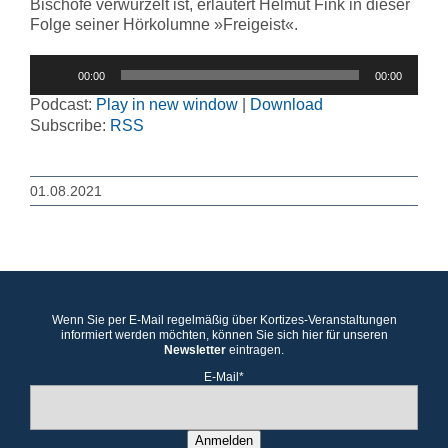
Bischöfe verwurzelt ist, erläutert Helmut Fink in dieser
Folge seiner Hörkolumne »Freigeist«.
Audio-
00:00
00:00
Player
Podcast:
Play in new window
|
Download
Subscribe:
RSS
01.08.2021
Wenn Sie per E-Mail regelmäßig über Kortizes-Veranstaltungen
informiert werden möchten, können Sie sich hier für unseren
Newsletter
eintragen.
E-Mail*
Anmelden