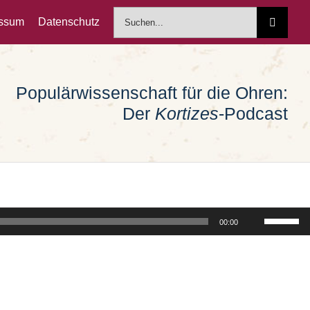
Suche
essum
Datenschutz
nach:
Populärwissenschaft für die Ohren:
Der
Kortizes
-Podcast
Pfeiltast
00:00
Hoch/Run
benutzen
um
die
Lautstärk
zu