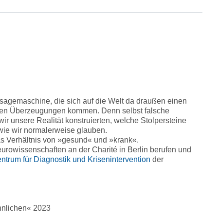
Lautstärke
zu
regeln.
ersagemaschine, die sich auf die Welt da draußen einen
seren Überzeugungen kommen. Denn selbst falsche
 wir unsere Realität konstruierten, welche Stolpersteine
wie wir normalerweise glauben.
as Verhältnis von »gesund« und »krank«.
urowissenschaften an der Charité in Berlin berufen und
ntrum für Diagnostik und Krisenintervention
der
innlichen« 2023